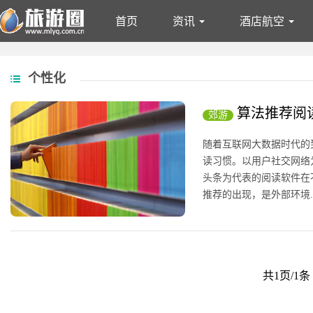
首页
资讯
酒店航空
资讯
酒店航空
文旅
专题
郊游
钓鱼
摄影
露
个性化
文旅
专题
算法推荐阅
郊游
性化
随着互联网大数据时代的
读习惯。以用户社交网络
头条为代表的阅读软件在
推荐的出现，是外部环境..
点击：137 /
郊游
/ 2018-0
共1页/1条