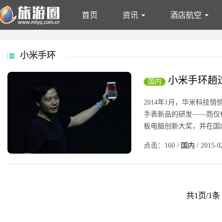
首页
资讯
酒店航空
资讯
酒店航空
文旅
专题
郊游
钓鱼
摄影
露
小米手环
文旅
专题
小米手环趟
国内
2014年1月，华米科技
手表新品的研发——而仅
板电脑创新大奖，并在国内中
点击：160 /
国内
/ 2015-0
共1页/1条