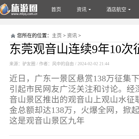
首页
资讯
酒店航空
资讯
酒店航空
文旅
专题
郊游
钓鱼
摄影
露
您所在的位置：
主页
>
资讯
>
文旅
专题
东莞观音山连续9年10次
来源：驴友圈
/ 作者：风中的自由 / 2024-02-02 21:44
近日，广东一景区悬赏138万征集
引起市民网友广泛关注和讨论。经
音山景区推出的观音山上观山水征
金总额却达138万，火爆全网，掀
这是观音山景区九年